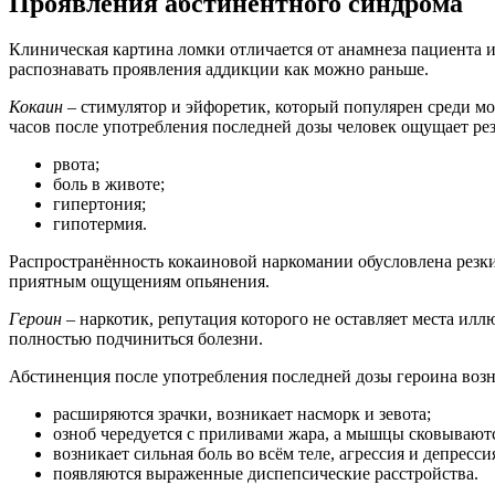
Проявления абстинентного синдрома
Клиническая картина ломки отличается от анамнеза пациента 
распознавать проявления аддикции как можно раньше.
Кокаин
– стимулятор и эйфоретик, который популярен среди мо
часов после употребления последней дозы человек ощущает рез
рвота;
боль в животе;
гипертония;
гипотермия.
Распространённость кокаиновой наркомании обусловлена резки
приятным ощущениям опьянения.
Героин
– наркотик, репутация которого не оставляет места иллю
полностью подчиниться болезни.
Абстиненция после употребления последней дозы героина возник
расширяются зрачки, возникает насморк и зевота;
озноб чередуется с приливами жара, а мышцы сковывают
возникает сильная боль во всём теле, агрессия и депресси
появляются выраженные диспепсические расстройства.