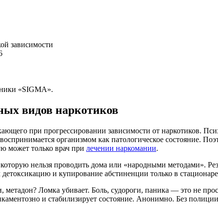
кой зависимости
6
иники «SIGMA».
ных видов наркотиков
кающего при прогрессировании зависимости от наркотиков. Пси
воспринимается организмом как патологическое состояние. Поэ
рую может только врач при
лечении наркомании
.
 которую нельзя проводить дома или «народными методами». Ре
м детоксикацию и купирование абстиненции только в стационаре
, метадон? Ломка убивает. Боль, судороги, паника — это не про
каментозно и стабилизирует состояние. Анонимно. Без полиции.