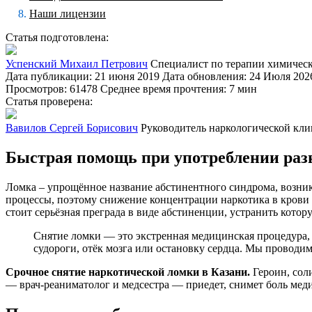
Наши лицензии
Статья подготовлена:
Успенский Михаил Петрович
Специалист по терапии химичес
Дата публикации: 21 июня 2019
Дата обновления: 24 Июля 202
Просмотров: 61478
Среднее время прочтения: 7 мин
Статья проверена:
Вавилов Сергей Борисович
Руководитель наркологической кл
Быстрая помощь при употреблении раз
Ломка – упрощённое название абстинентного синдрома, возни
процессы, поэтому снижение концентрации наркотика в крови 
стоит серьёзная преграда в виде абстиненции, устранить кото
Снятие ломки — это экстренная медицинская процедура,
судороги, отёк мозга или остановку сердца. Мы проводи
Срочное снятие наркотической ломки в Казани.
Героин, соли
— врач-реаниматолог и медсестра — приедет, снимет боль меди