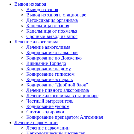
Вывод из запоя
Вывод из запоя
Вывод из запоя в стационаре
Детоксикация организма
Капельница от запоя
Капельница от похмелья
Срочный вывод из запоя
Лечение алкоголизма
Лечение алкоголизма
Кодирование от алкоголя
Кодирование по Довженко
Вшивание Торпедо
Кодирование на дому
Кодирование гипнозом
Кодирование эспераль
Кодирование "Двойной блок"
Лечение пивного алкоголизма
Лечение алкоголизма в стационаре
Частный вытрезвитель
Кодирование уколом
Снятие кодировки
Кодирование препаратом Алгоминал
Лечение наркомании
Лечение наркомании
Наркологический диспансер