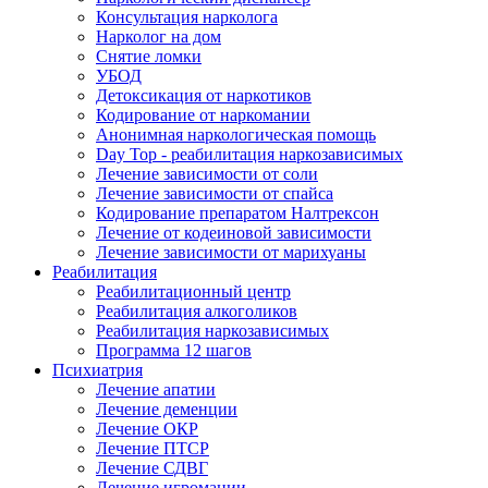
Консультация нарколога
Нарколог на дом
Снятие ломки
УБОД
Детоксикация от наркотиков
Кодирование от наркомании
Анонимная наркологическая помощь
Day Top - реабилитация наркозависимых
Лечение зависимости от соли
Лечение зависимости от спайса
Кодирование препаратом Налтрексон
Лечение от кодеиновой зависимости
Лечение зависимости от марихуаны
Реабилитация
Реабилитационный центр
Реабилитация алкоголиков
Реабилитация наркозависимых
Программа 12 шагов
Психиатрия
Лечение апатии
Лечение деменции
Лечение ОКР
Лечение ПТСР
Лечение СДВГ
Лечение игромании