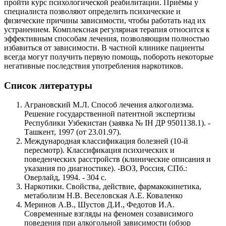
пройти курс психологической реабилитации. Приёмы у
специалиста позволяют определить психические и
физические причины зависимости, чтобы работать над их
устранением. Комплексная регулярная терапия относится к
эффективным способам лечения, позволяющим полностью
избавиться от зависимости. В частной клинике пациенты
всегда могут получить первую
помощь, побороть некоторые
негативные последствия употребления наркотиков.
Список литературы
Аграновский М.Л. Способ лечения алкоголизма.
Решение государственной патентной экспертизы
Республики Узбекистан (заявка № ІН ДР 9501138.1). -
Ташкент, 1997 (от 23.01.97).
Международная классификация болезней (10-й
пересмотр). Классификация психических и
поведенческих расстройств (клинические описания и
указания по диагностике). -ВОЗ, Россия, СПб.:
Оверлайд, 1994. - 304 с.
Наркотики. Свойства, действие, фармакокинетика,
метаболизм Н.В. Веселовская А.Е. Коваленко
Меринов А.В., Шустов Д.И., Федотов И.А.
Современные взгляды на феномен созависимого
поведения при алкогольной зависимости (обзор