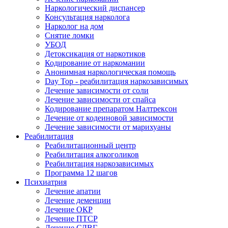
Наркологический диспансер
Консультация нарколога
Нарколог на дом
Снятие ломки
УБОД
Детоксикация от наркотиков
Кодирование от наркомании
Анонимная наркологическая помощь
Day Top - реабилитация наркозависимых
Лечение зависимости от соли
Лечение зависимости от спайса
Кодирование препаратом Налтрексон
Лечение от кодеиновой зависимости
Лечение зависимости от марихуаны
Реабилитация
Реабилитационный центр
Реабилитация алкоголиков
Реабилитация наркозависимых
Программа 12 шагов
Психиатрия
Лечение апатии
Лечение деменции
Лечение ОКР
Лечение ПТСР
Лечение СДВГ