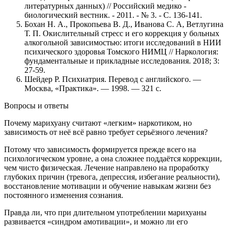
литературных данных) // Российский медико -
биологический вестник. - 2011. - № 3. - С. 136-141.
Бохан Н. А., Прокопьева В. Д., Иванова С. А, Ветлугина
Т. П. Окислительный стресс и его коррекция у больных
алкогольной зависимостью: итоги исследований в НИИ
психического здоровья Томского НИМЦ // Наркология:
фундаментальные и прикладные исследования. 2018; 3:
27-59.
Шейдер Р. Психиатрия. Перевод с английского. —
Москва, «Практика». — 1998. — 321 с.
Вопросы и ответы
Почему марихуану считают «легким» наркотиком, но
зависимость от неё всё равно требует серьёзного лечения?
Потому что зависимость формируется прежде всего на
психологическом уровне, а она сложнее поддаётся коррекции,
чем чисто физическая. Лечение направлено на проработку
глубоких причин (тревога, депрессия, избегание реальности),
восстановление мотивации и обучение навыкам жизни без
постоянного изменения сознания.
Правда ли, что при длительном употреблении марихуаны
развивается «синдром амотивации», и можно ли его