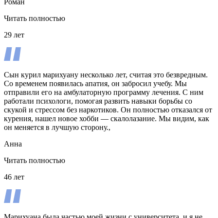
Роман
Читать полностью
29 лет
Сын курил марихуану несколько лет, считая это безвредным.
Со временем появилась апатия, он забросил учебу. Мы
отправили его на амбулаторную программу лечения. С ним
работали психологи, помогая развить навыки борьбы со
скукой и стрессом без наркотиков. Он полностью отказался от
курения, нашел новое хобби — скалолазание. Мы видим, как
он меняется в лучшую сторону.,
Анна
Читать полностью
46 лет
Марихуана была частью моей жизни с университета, и я не