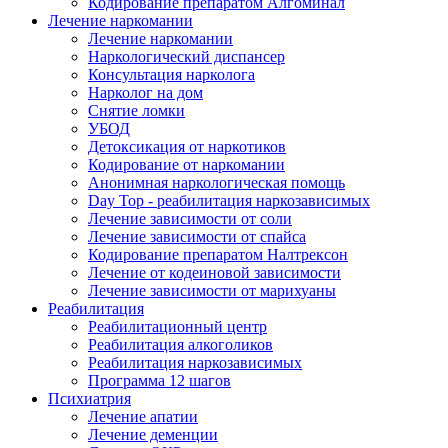
Кодирование препаратом Алгоминал
Лечение наркомании
Лечение наркомании
Наркологический диспансер
Консультация нарколога
Нарколог на дом
Снятие ломки
УБОД
Детоксикация от наркотиков
Кодирование от наркомании
Анонимная наркологическая помощь
Day Top - реабилитация наркозависимых
Лечение зависимости от соли
Лечение зависимости от спайса
Кодирование препаратом Налтрексон
Лечение от кодеиновой зависимости
Лечение зависимости от марихуаны
Реабилитация
Реабилитационный центр
Реабилитация алкоголиков
Реабилитация наркозависимых
Программа 12 шагов
Психиатрия
Лечение апатии
Лечение деменции