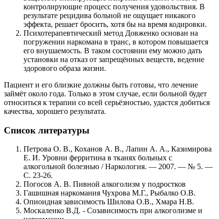
контролирующие процесс получения удовольствия. В
результате рецидива больной не ощущает никакого
эффекта, решает бросить, хотя бы на время кодировки.
Психотерапевтический метод Довженко основан на
погружении наркомана в транс, в котором повышается
его внушаемость. В таком состоянии ему можно дать
установки на отказ от запрещённых веществ, ведение
здорового образа жизни.
Пациент и его близкие должны быть готовы, что лечение
займёт около года. Только в этом случае, если больной будет
относиться к терапии со всей серьёзностью, удастся добиться
качества, хорошего результата.
Список литературы
Петрова О. В., Коханов А. В., Лапин А. А., Казимирова
Е. И. Уровни ферритина в тканях больных с
алкогольной болезнью / Наркология. — 2007. — № 5. —
С. 23-26.
Погосов А. В. Пивной алкоголизм у подростков
Гашишная наркомания Чухрова М.Г., Рыбалко О.В.
Опиоидная зависимость Шилова О.В., Хмара Н.В.
Москаленко В.Д. - Созависимость при алкоголизме и