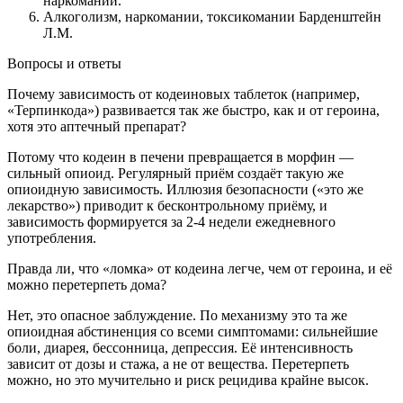
наркомании.
Алкоголизм, наркомании, токсикомании Барденштейн
Л.M.
Вопросы и ответы
Почему зависимость от кодеиновых таблеток (например,
«Терпинкода») развивается так же быстро, как и от героина,
хотя это аптечный препарат?
Потому что кодеин в печени превращается в морфин —
сильный опиоид. Регулярный приём создаёт такую же
опиоидную зависимость. Иллюзия безопасности («это же
лекарство») приводит к бесконтрольному приёму, и
зависимость формируется за 2-4 недели ежедневного
употребления.
Правда ли, что «ломка» от кодеина легче, чем от героина, и её
можно перетерпеть дома?
Нет, это опасное заблуждение. По механизму это та же
опиоидная абстиненция со всеми симптомами: сильнейшие
боли, диарея, бессонница, депрессия. Её интенсивность
зависит от дозы и стажа, а не от вещества. Перетерпеть
можно, но это мучительно и риск рецидива крайне высок.