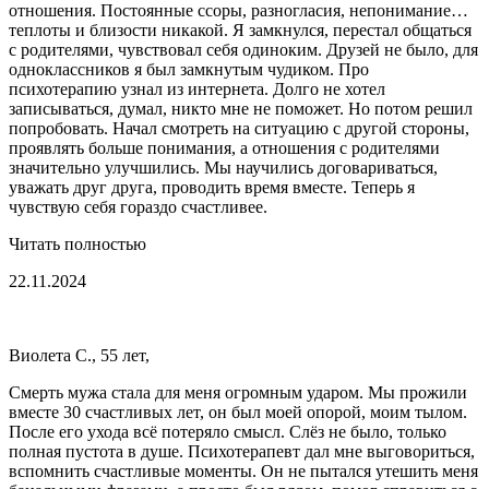
отношения. Постоянные ссоры, разногласия, непонимание…
теплоты и близости никакой. Я замкнулся, перестал общаться
с родителями, чувствовал себя одиноким. Друзей не было, для
одноклассников я был замкнутым чудиком. Про
психотерапию узнал из интернета. Долго не хотел
записываться, думал, никто мне не поможет. Но потом решил
попробовать. Начал смотреть на ситуацию с другой стороны,
проявлять больше понимания, а отношения с родителями
значительно улучшились. Мы научились договариваться,
уважать друг друга, проводить время вместе. Теперь я
чувствую себя гораздо счастливее.
Читать полностью
22.11.2024
Виолета С., 55 лет,
Смерть мужа стала для меня огромным ударом. Мы прожили
вместе 30 счастливых лет, он был моей опорой, моим тылом.
После его ухода всё потеряло смысл. Слёз не было, только
полная пустота в душе. Психотерапевт дал мне выговориться,
вспомнить счастливые моменты. Он не пытался утешить меня