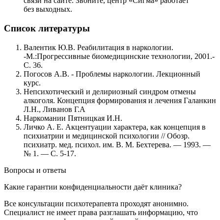
связи на сайте. Звоните, центр «Сигма» работает
без выходных.
Список литературы
Валентик Ю.В. Реабилитация в наркологии.
-М.:Прогрессивные биомедицинские технологии, 2001.-
С. 36.
Погосов А.В. - Проблемы наркологии. Лекционный
курс.
Непсихотический и делириозный синдром отмены
алкоголя. Концепция формирования и лечения Галанкин
Л.Н., Ливанов Г.А
Наркомании Пятницкая И.Н.
Личко А. Е. Акцентуации характера, как концепция в
психиатрии и медицинской психологии // Обозр.
психиатр. мед. психол. им. В. М. Бехтерева. — 1993. —
№ 1. — С. 5-17.
Вопросы и ответы
Какие гарантии конфиденциальности даёт клиника?
Все консультации психотерапевта проходят анонимно.
Специалист не имеет права разглашать информацию, что