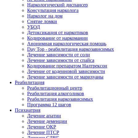
Наркологический диспансер
Консультация нарколога
Нарколог на дом
Снятие ломки
УБОД
Детоксикация от наркотиков
Кодирование от наркомании
Анонимная наркологическая помощь
Day Top - реабилитация наркозависимых
Лечение зависимости от соли
Лечение зависимости от спайса
Кодирование препаратом Налтрексон
Лечение от кодеиновой зависимости
Лечение зависимости от марихуаны
Реабилитация
Реабилитационный центр
Реабилитация алкоголиков
Реабилитация наркозависимых
Программа 12 шагов
Психиатрия
Лечение апатии
Лечение деменции
Лечение ОКР
Лечение ПТСР
Лечение СДВГ